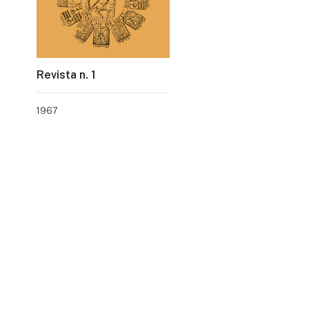
Revista n. 1
1967
Page navigation