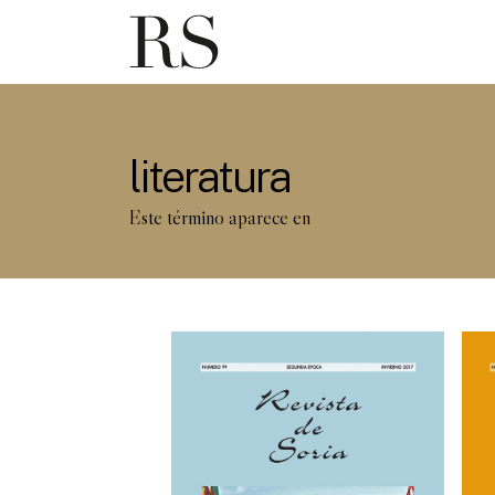
literatura
Este término aparece en