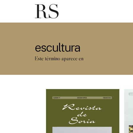
escultura
Este término aparece en