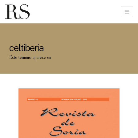
celtiberia
Este término aparece en