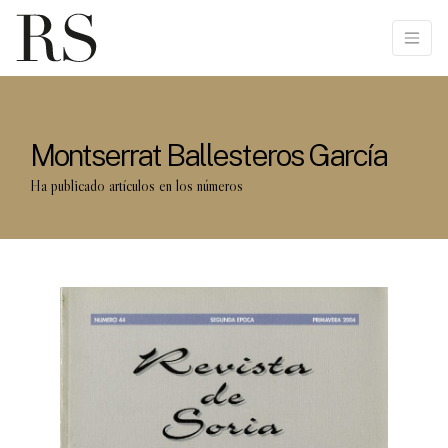
Montserrat Ballesteros García
Ha publicado artículos en los números