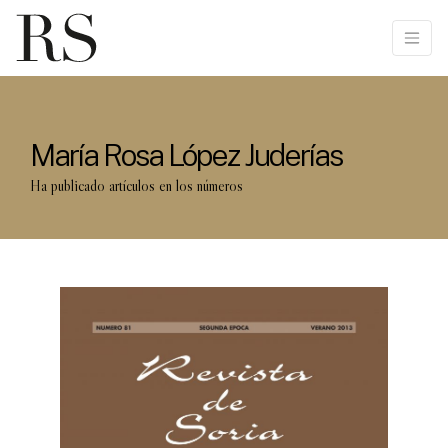
María Rosa López Juderías
Ha publicado artículos en los números